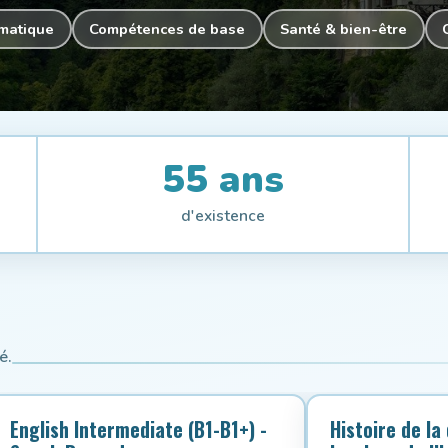
rmatique
Compétences de base
Santé & bien-être
55 ans
d'existence
é.
English Intermediate (B1-B1+) -
Histoire de la