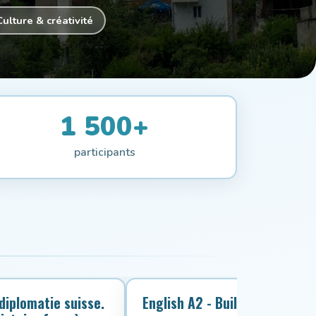
Culture & créativité
1 500+
participants
 diplomatie suisse.
English A2 - Building confide