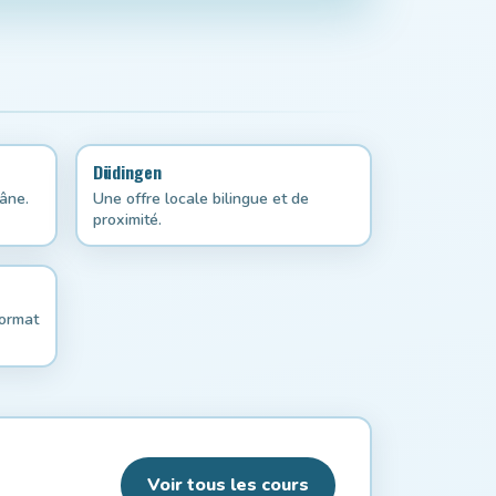
Düdingen
âne.
Une offre locale bilingue et de
proximité.
format
Voir tous les cours