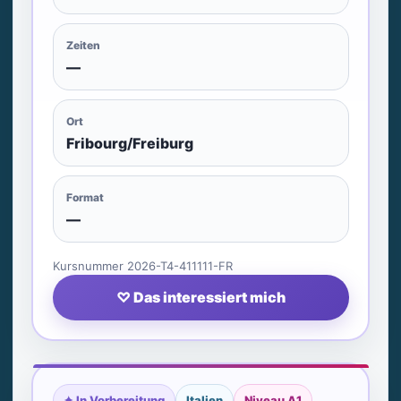
Zeiten
—
Ort
Fribourg/Freiburg
Format
—
Kursnummer 2026-T4-411111-FR
♡ Das interessiert mich
✦ In Vorbereitung
Italien
Niveau A1