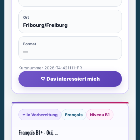
Ort
Fribourg/Freiburg
Format
—
Kursnummer 2026-T4-421111-FR
♡ Das interessiert mich
✦ In Vorbereitung
Français
Niveau B1
Français B1+ - Oui, ...