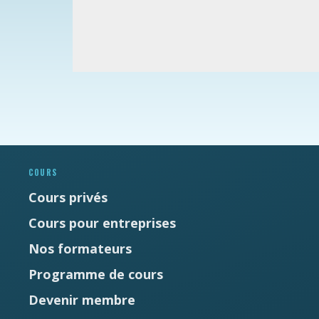
Newsletter
Ne manquez pas les promotions et les
nouveautés que nous réservons à nos
COURS
fidèles abonnés.
Cours privés
E-mail
*
Cours pour entreprises
Nos formateurs
Prénom
*
Programme de cours
Devenir membre
Nom
*