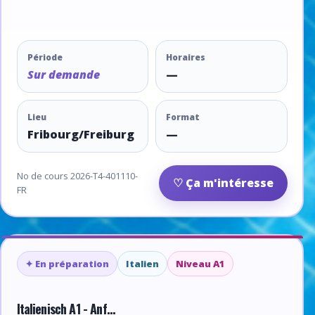
Période
Horaires
Sur demande
—
Lieu
Format
Fribourg/Freiburg
—
No de cours 2026-T4-401110-
♡ Ça m'intéresse
FR
✦ En préparation
Italien
Niveau A1
Italienisch A1 - Anf...