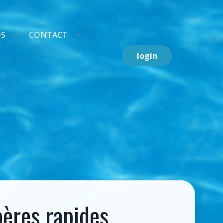
OS
CONTACT
login
ères rapides