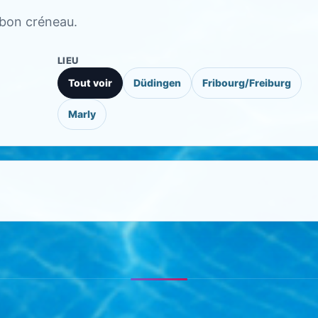
e bon créneau.
LIEU
Tout voir
Düdingen
Fribourg/Freiburg
Marly