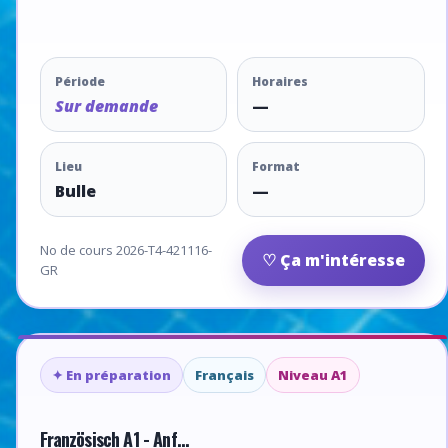
Période
Horaires
Sur demande
—
Lieu
Format
Bulle
—
No de cours 2026-T4-421116-
♡ Ça m'intéresse
GR
✦ En préparation
Français
Niveau A1
Französisch A1 - Anf...