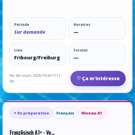
Période
Horaires
Sur demande
—
Lieu
Format
Fribourg/Freiburg
—
No de cours 2026-T4-411111-
♡ Ça m'intéresse
FR
✦ En préparation
Français
Niveau A1
Französisch A1+ - Ve...