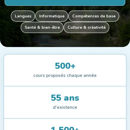
Langues
Informatique
Compétences de base
Santé & bien-être
Culture & créativité
500+
cours proposés chaque année
55 ans
d'existence
1 500+