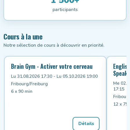
participants
Cours à la une
Notre sélection de cours à découvrir en priorité.
Brain Gym - Activer votre cerveau
Englis
Speak 
Lu 31.08.2026 17:30 - Lu 05.10.2026 19:00
Me 02.0
Fribourg/Freiburg
17:15
6 x 90 min
Fribour
12 x 75
Détails