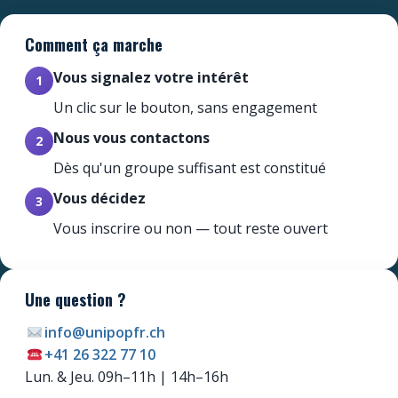
Comment ça marche
Vous signalez votre intérêt
1
Un clic sur le bouton, sans engagement
Nous vous contactons
2
Dès qu'un groupe suffisant est constitué
Vous décidez
3
Vous inscrire ou non — tout reste ouvert
Une question ?
info@unipopfr.ch
+41 26 322 77 10
Newsletter
Lun. & Jeu. 09h–11h | 14h–16h
Ne manquez pas les promotions et les