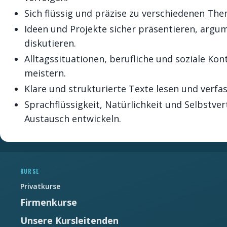
Sich flüssig und präzise zu verschiedenen Th
Ideen und Projekte sicher präsentieren, argu
diskutieren.
Alltagssituationen, berufliche und soziale Ko
meistern.
Klare und strukturierte Texte lesen und verfa
Sprachflüssigkeit, Natürlichkeit und Selbstve
Austausch entwickeln.
Newsletter
Ne manquez pas les promotions et les
nouveautés que nous réservons à nos
KURSE
fidèles abonnés.
Privatkurse
E-mail
*
Firmenkurse
Unsere Kursleitenden