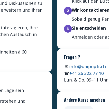
Klick auf den But
 und Diskussionen zu
erweitern und Ihren
Wir kontaktieren
2
Sobald genug Pers
interagieren, Ihre
Sie entscheiden
3
ichen Austausch in
Anmelden oder ab
inheiten à 60
Fragen ?
info@unipopfr.ch
✉
+41 26 322 77 10
☎
Lun. & Do. 09–11 Uhr
r Lage sein
Andere Kurse ansehen
erstehen und