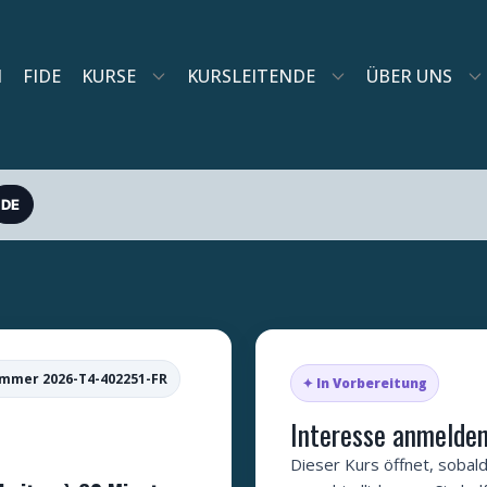
N
FIDE
KURSE
KURSLEITENDE
ÜBER UNS
DE
mmer 2026-T4-402251-FR
✦ In Vorbereitung
Interesse anmelde
Dieser Kurs öffnet, sobald