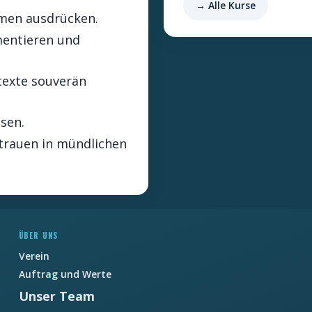
→ Alle Kurse
emen ausdrücken.
mentieren und
ntexte souverän
ssen.
rtrauen in mündlichen
ÜBER UNS
Verein
Auftrag und Werte
Unser Team