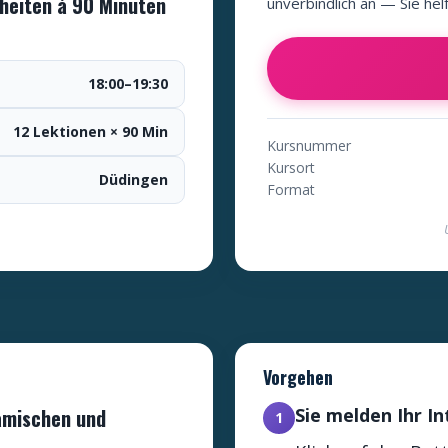
nheiten à 90 Minuten
unverbindlich an — Sie hel
18:00–19:30
12 Lektionen × 90 Min
Kursnummer
Kursort
Düdingen
Format
Vorgehen
namischen und
Sie melden Ihr I
1