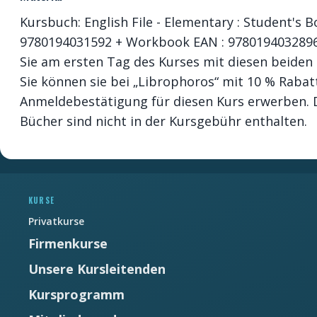
Kursbuch: English File - Elementary : Student's B
9780194031592 + Workbook EAN : 9780194032896 E
Sie am ersten Tag des Kurses mit diesen beide
Sie können sie bei „Librophoros“ mit 10 % Rabat
Anmeldebestätigung für diesen Kurs erwerben. D
Bücher sind nicht in der Kursgebühr enthalten.
Newsletter
Ne manquez pas les promotions et les
nouveautés que nous réservons à nos
KURSE
fidèles abonnés.
Privatkurse
E-mail
*
Firmenkurse
Unsere Kursleitenden
Prénom
*
Kursprogramm