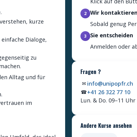
Klick auf den But
.
Wir kontaktieren
2
 verstehen, kurze
Sobald genug Pers
Sie entscheiden
3
einfache Dialoge,
Anmelden oder ab
gegenseitig zu
 machen.
Fragen ?
en Alltag und für
info@unipopfr.ch
✉
+41 26 322 77 10
☎
.
Lun. & Do. 09–11 Uhr
vertrauen im
Andere Kurse ansehen