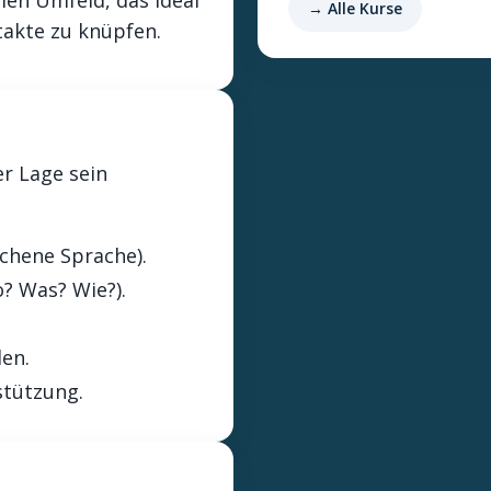
len Umfeld, das ideal
→ Alle Kurse
akte zu knüpfen.
r Lage sein
ochene Sprache).
? Was? Wie?).
en.
stützung.