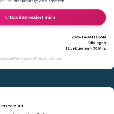
fen uns, die Nachfrage einzuschätzen.
♡ Das interessiert mich
2026-T4-441118-SN
Düdingen
12 Lektionen × 90 Min.
Unverbindlich — keine definitive Anmeldung
nteresse an