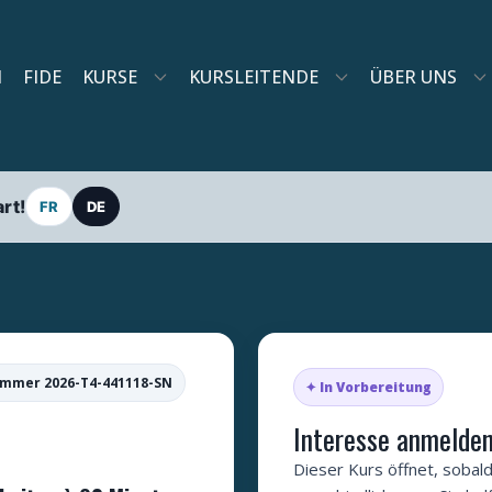
N
FIDE
KURSE
KURSLEITENDE
ÜBER UNS
rt!
FR
DE
mmer 2026-T4-441118-SN
✦ In Vorbereitung
Interesse anmelde
Dieser Kurs öffnet, sobald