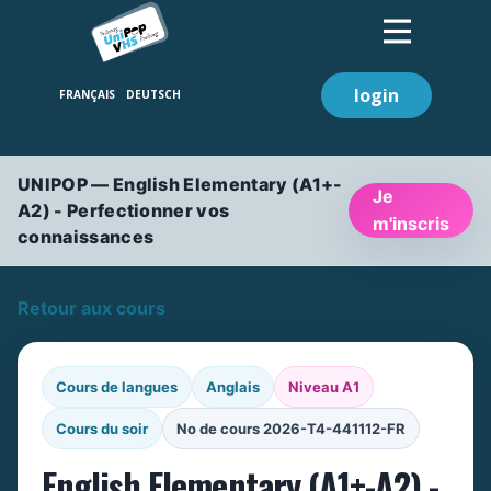
login
UNIPOP — English Elementary (A1+-
Je
A2) - Perfectionner vos
m'inscris
connaissances
Retour aux cours
Cours de langues
Anglais
Niveau A1
Cours du soir
No de cours 2026-T4-441112-FR
English Elementary (A1+-A2) -