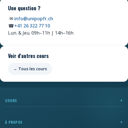
Une question ?
✉
info@unipopfr.ch
☎
+41 26 322 77 10
Newsletter
Lun. & Jeu. 09h–11h | 14h–16h
Ne manquez pas les promotions et les
nouveautés que nous réservons à nos
fidèles abonnés.
Voir d'autres cours
E-mail
*
→ Tous les cours
Prénom
*
COURS
Nom
*
Cours privés
Cours pour entreprises
Votre adresse de messagerie est uniquement
À PROPOS
utilisée pour vous envoyer notre lettre d'information