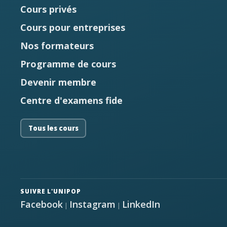
Cours privés
E-mail
*
Cours pour entreprises
Nos formateurs
Prénom
*
Programme de cours
Devenir membre
Nom
*
Centre d'examens fide
Votre adresse de messagerie est uniquement
Tous les cours
utilisée pour vous envoyer notre lettre d'information
ainsi que des informations concernant nos activités.
Vous pouvez à tout moment utiliser le lien de
désabonnement intégré dans chacun de nos mails.
SUIVRE L'UNIPOP
Facebook
Instagram
LinkedIn
|
|