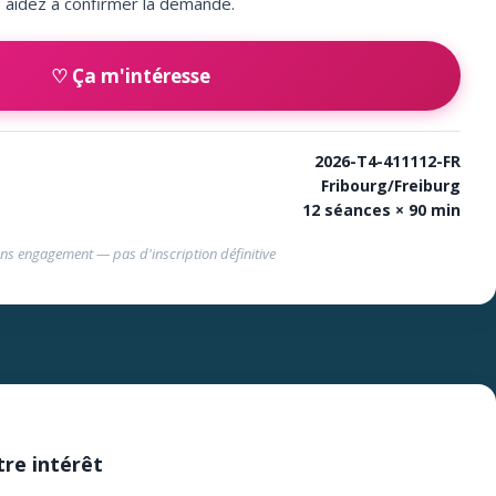
aidez à confirmer la demande.
♡ Ça m'intéresse
2026-T4-411112-FR
Fribourg/Freiburg
12 séances × 90 min
ns engagement — pas d'inscription définitive
tre intérêt