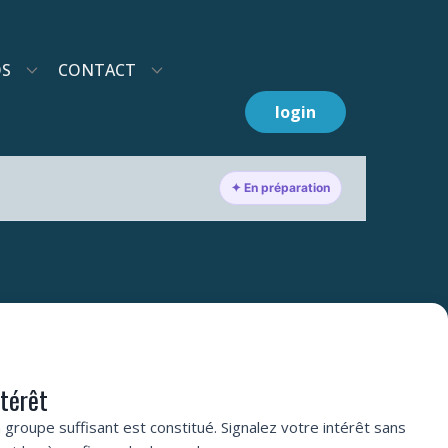
OS
CONTACT
login
✦ En préparation
ntérêt
 groupe suffisant est constitué. Signalez votre intérêt sans