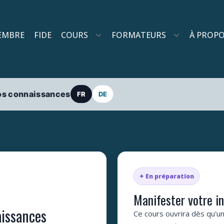
EMBRE
FIDE
COURS
FORMATEURS
À PROP
vos connaissances
FR
DE
✦ En préparation
Manifester votre i
aissances
Ce cours ouvrira dès qu'un