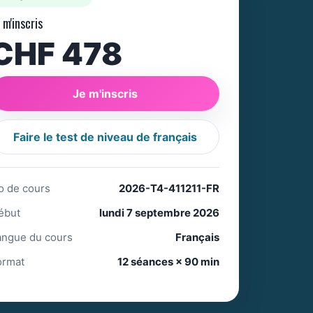
 m'inscris
CHF 478
Je m'inscris
Faire le test de niveau de français
o de cours
2026-T4-411211-FR
ébut
lundi 7 septembre 2026
angue du cours
Français
ormat
12 séances × 90 min