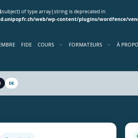
$subject) of type array|string is deprecated in
d.unipopfr.ch/web/wp-content/plugins/wordfence/vend
EMBRE
FIDE
COURS
FORMATEURS
À PROP
R
DE