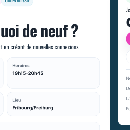
Cours du soir
Je
Quoi de neuf ?
t en créant de nouvelles connexions
Horaires
19h15–20h45
N
D
L
Lieu
Fribourg/Freiburg
F