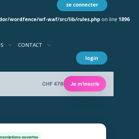
se connecter
or/wordfence/wf-waf/src/lib/rules.php
on line
1896
OS
CONTACT
login
Je m'inscris
CHF 478
Inscriptions ouvertes