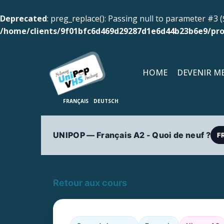
Deprecated
: preg_replace(): Passing null to parameter #3 (
/home/clients/9f01bfc6d469d29287d1e6d44b23b6e9/pro
HOME
DEVENIR M
UNIPOP — Français A2 - Quoi de neuf ?
F
Retour aux cours