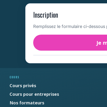
Inscription
Remplissez le formulaire ci-dessous 
Je m
Newsletter
Ne manquez pas les promotions et les
nouveautés que nous réservons à nos
fidèles abonnés.
COURS
Cours privés
E-mail
*
Cours pour entreprises
Prénom
*
Nos formateurs