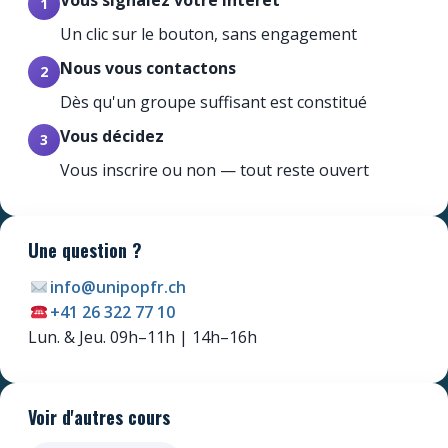
Vous signalez votre intérêt
1
Un clic sur le bouton, sans engagement
Nous vous contactons
2
Dès qu'un groupe suffisant est constitué
Vous décidez
3
Vous inscrire ou non — tout reste ouvert
Une question ?
info@unipopfr.ch
+41 26 322 77 10
Newsletter
Lun. & Jeu. 09h–11h | 14h–16h
Ne manquez pas les promotions et les
nouveautés que nous réservons à nos
fidèles abonnés.
Voir d'autres cours
E-mail
*