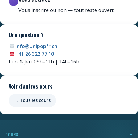
3
Vous inscrire ou non — tout reste ouvert
Une question ?
info@unipopfr.ch
+41 26 322 77 10
Newsletter
Lun. & Jeu. 09h–11h | 14h–16h
Ne manquez pas les promotions et les
nouveautés que nous réservons à nos
fidèles abonnés.
Voir d'autres cours
E-mail
*
→ Tous les cours
Prénom
*
COURS
Nom
*