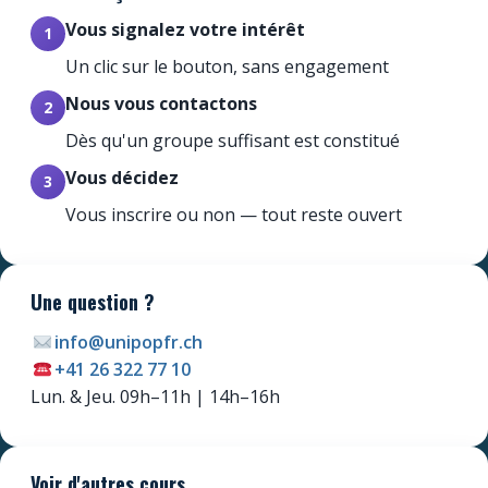
Vous signalez votre intérêt
1
Un clic sur le bouton, sans engagement
Nous vous contactons
2
Dès qu'un groupe suffisant est constitué
Vous décidez
3
Vous inscrire ou non — tout reste ouvert
Une question ?
info@unipopfr.ch
+41 26 322 77 10
Newsletter
Lun. & Jeu. 09h–11h | 14h–16h
Ne manquez pas les promotions et les
nouveautés que nous réservons à nos
fidèles abonnés.
Voir d'autres cours