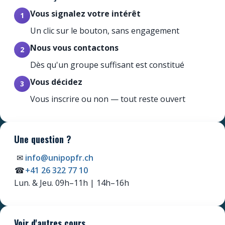
Vous signalez votre intérêt
1
Un clic sur le bouton, sans engagement
Nous vous contactons
2
Dès qu'un groupe suffisant est constitué
Vous décidez
3
Vous inscrire ou non — tout reste ouvert
Une question ?
✉
info@unipopfr.ch
☎
+41 26 322 77 10
Newsletter
Lun. & Jeu. 09h–11h | 14h–16h
Ne manquez pas les promotions et les
nouveautés que nous réservons à nos
fidèles abonnés.
Voir d'autres cours