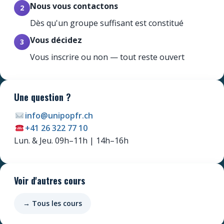
Nous vous contactons
2
Dès qu'un groupe suffisant est constitué
Vous décidez
3
Vous inscrire ou non — tout reste ouvert
Une question ?
info@unipopfr.ch
+41 26 322 77 10
Newsletter
Lun. & Jeu. 09h–11h | 14h–16h
Ne manquez pas les promotions et les
nouveautés que nous réservons à nos
fidèles abonnés.
Voir d'autres cours
E-mail
*
→ Tous les cours