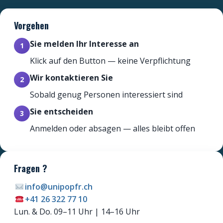
Vorgehen
Sie melden Ihr Interesse an
1
Klick auf den Button — keine Verpflichtung
Wir kontaktieren Sie
2
Sobald genug Personen interessiert sind
Sie entscheiden
3
Anmelden oder absagen — alles bleibt offen
Fragen ?
info@unipopfr.ch
+41 26 322 77 10
Newsletter
Lun. & Do. 09–11 Uhr | 14–16 Uhr
Ne manquez pas les promotions et les