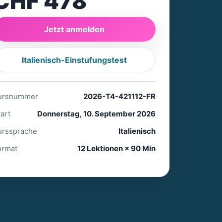
CHF 478
Jetzt anmelden
Italienisch-Einstufungstest
ursnummer
2026-T4-421112-FR
art
Donnerstag, 10. September 2026
urssprache
Italienisch
ormat
12 Lektionen × 90 Min