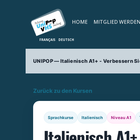
HOME
MITGLIED WERDE
UNIPOP — Italienisch A1+ - Verbessern Si
Zurück zu den Kursen
Sprachkurse
Italienisch
Niveau A1
Italienisch A1+