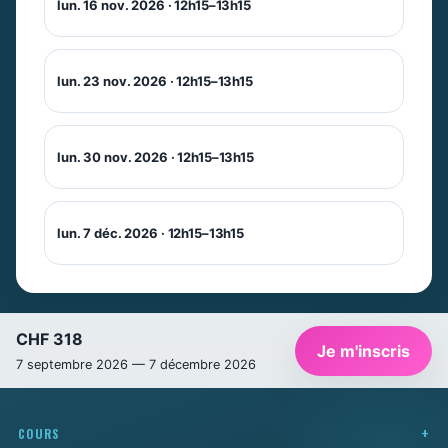
lun. 16 nov. 2026 · 12h15–13h15
lun. 23 nov. 2026 · 12h15–13h15
lun. 30 nov. 2026 · 12h15–13h15
Newsletter
Ne manquez pas les promotions et les
lun. 7 déc. 2026 · 12h15–13h15
nouveautés que nous réservons à nos
fidèles abonnés.
E-mail
*
CHF 318
Je m'inscris
7 septembre 2026 — 7 décembre 2026
Prénom
*
COURS
Nom
*