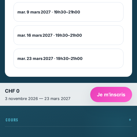
mar. 9 mars 2027 · 19h30–21h00
mar. 16 mars 2027 · 19h30–21h00
Newsletter
Ne manquez pas les promotions et les
mar. 23 mars 2027 · 19h30–21h00
nouveautés que nous réservons à nos
fidèles abonnés.
E-mail
*
CHF 0
Je m'inscris
3 novembre 2026 — 23 mars 2027
Prénom
*
COURS
Nom
*
Cours privés