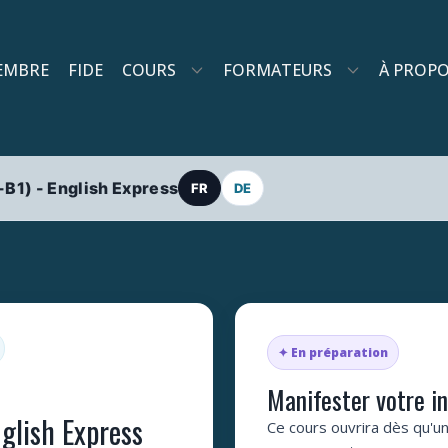
EMBRE
FIDE
COURS
FORMATEURS
À PROP
B1) - English Express
FR
DE
✦ En préparation
Manifester votre i
glish Express
Ce cours ouvrira dès qu'un