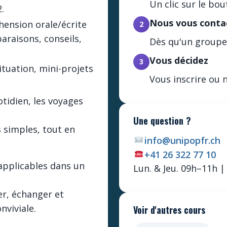
Un clic sur le b
.
Nous vous conta
hension orale/écrite
2
araisons, conseils,
Dès qu'un groupe 
Vous décidez
3
situation, mini-projets
Vous inscrire ou 
tidien, les voyages
Une question ?
 simples, tout en
info@unipopfr.ch
+41 26 322 77 10
applicables dans un
Lun. & Jeu. 09h–11h 
er, échanger et
nviviale.
Voir d'autres cours