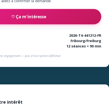
aidez à confirmer la demande.
♡ Ça m'intéresse
2026-T4-441212-FR
Fribourg/Freiburg
12 séances × 90 min
ns engagement — pas d'inscription définitive
tre intérêt