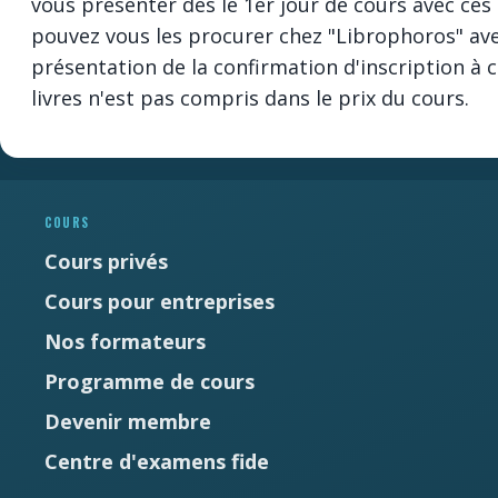
vous présenter dès le 1er jour de cours avec ces 
pouvez vous les procurer chez "Librophoros" ave
présentation de la confirmation d'inscription à c
livres n'est pas compris dans le prix du cours.
Newsletter
Ne manquez pas les promotions et les
nouveautés que nous réservons à nos
COURS
fidèles abonnés.
Cours privés
E-mail
*
Cours pour entreprises
Nos formateurs
Prénom
*
Programme de cours
Devenir membre
Nom
*
Centre d'examens fide