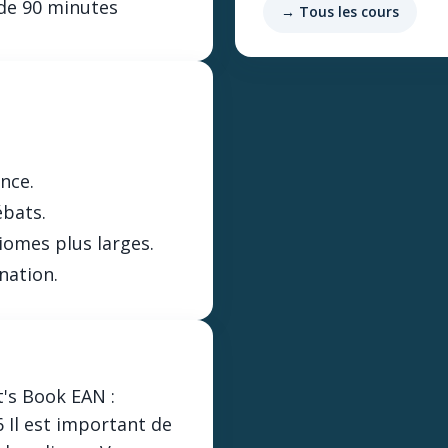
de 90 minutes
→ Tous les cours
nce.
ébats.
diomes plus larges.
nation.
t's Book EAN :
Il est important de