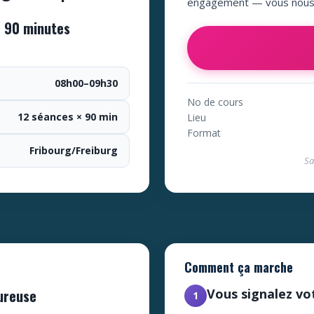
engagement — vous nous 
e 90 minutes
08h00–09h30
No de cours
12 séances × 90 min
Lieu
Format
Fribourg/Freiburg
Sa
Comment ça marche
ureuse
Vous signalez vo
1