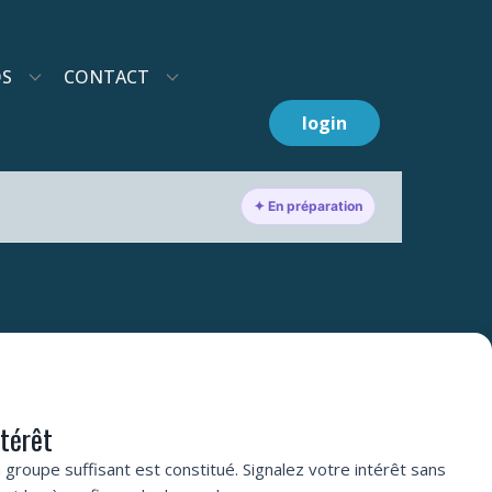
OS
CONTACT
login
✦ En préparation
ntérêt
 groupe suffisant est constitué. Signalez votre intérêt sans